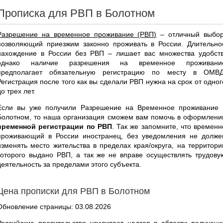
Прописка для РВП в Болотном
Разрешение на временное проживание (РВП)
– отличный выбор
позволяющий приезжим законно проживать в России. Длительно
нахождение в России без РВП – лишает вас множества удобств
однако наличие разрешения на временное проживани
предполагает обязательную регистрацию по месту в ОМВД
Регистрация после того как вы сделали РВП нужна на срок от одног
до трех лет.
Если вы уже получили Разрешение на Временное проживание 
Болотном, то наша организация сможем вам помочь в оформлени
временной регистрации по РВП
. Так же запомните, что временн
проживающий в России иностранец, без уведомления не долже
изменять место жительства в пределах края/округа, на территори
которого выдано РВП, а так же не вправе осуществлять трудову
деятельность за пределами этого субъекта.
Цена прописки для РВП в Болотном
Обновление страницы: 03.08.2026
Российские правительство усиливает надзор в области получени