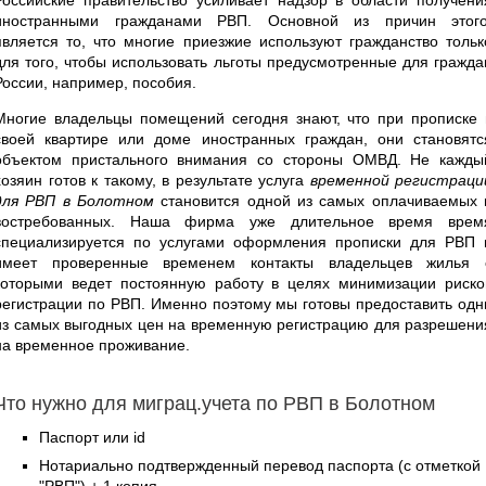
иностранными гражданами РВП. Основной из причин этого
является то, что многие приезжие используют гражданство тольк
для того, чтобы использовать льготы предусмотренные для гражда
России, например, пособия.
Многие владельцы помещений сегодня знают, что при прописке 
своей квартире или доме иностранных граждан, они становятс
объектом пристального внимания со стороны ОМВД. Не кажды
хозяин готов к такому, в результате услуга
временной регистраци
для РВП в Болотном
становится одной из самых оплачиваемых 
востребованных. Наша фирма уже длительное время врем
специализируется по услугами оформления прописки для РВП 
имеет проверенные временем контакты владельцев жилья 
которыми ведет постоянную работу в целях минимизации риско
регистрации по РВП. Именно поэтому мы готовы предоставить одн
из самых выгодных цен на временную регистрацию для разрешени
на временное проживание.
Что нужно для миграц.учета по РВП в Болотном
Паспорт или id
Нотариально подтвержденный перевод паспорта (с отметкой
"РВП") + 1 копия