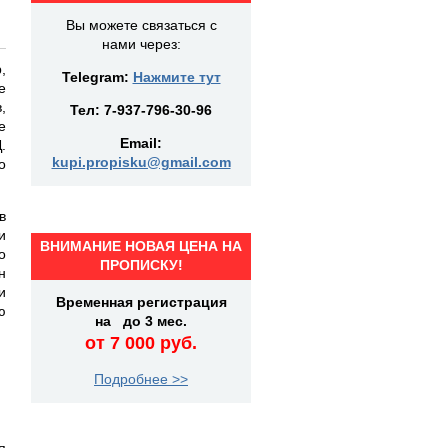
Вы можете связаться с
нами через:
,
Telegram:
Нажмите тут
е
,
Тел:
7-937-796-30-96
е
Email:
.
kupi.propisku@gmail.com
о
в
и
ВНИМАНИЕ НОВАЯ ЦЕНА НА
о
ПРОПИСКУ!
н
и
Временная регистрация
ю
на до 3 мес.
от 7 000 руб.
Подробнее >>
я