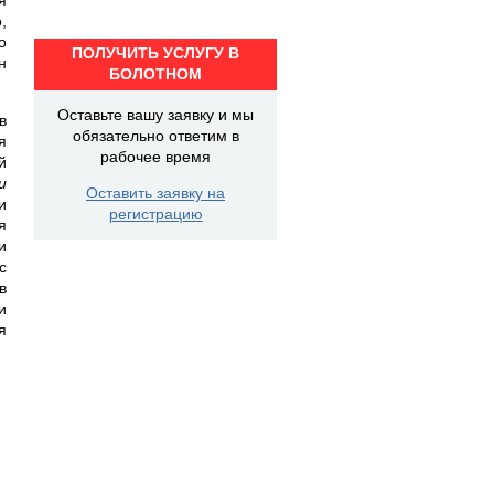
,
о
ПОЛУЧИТЬ УСЛУГУ В
н
БОЛОТНОМ
Оставьте вашу заявку и мы
в
обязательно ответим в
я
рабочее время
й
и
Оставить заявку на
и
регистрацию
я
и
с
в
и
я